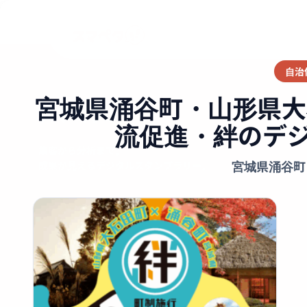
TOP
導入事例
宮城県涌谷町・山形県大石田町制施行70周年
自治
宮城県涌谷町・山形県大
流促進・絆のデ
集客から分析まで。
宮城県涌谷町
成果が見えるデジタルスタンプラリー。
ログイン