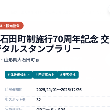
記念 交流促進・絆のデジタルスタンプラリー
特徴
導入事例
機能一覧
料金プラン
導入フロー
デモ
お知らせ
お役
体・観光協会
石田町制施行70周年記念 交
TOP
料金プラン
ジタルスタンプラリー
スマペタとは
お役立ち資料
できること
お役立ち記事
・山形県大石田町
様
選ばれる理由
お知らせ
# 体験価値向上
# 回遊率向上
# 集客促進
導入事例
参加者の方へ（FAQ）
機能一覧
2025/11/01〜2025/12/26
開催期間
32
スポット数
QRコード・GPS
取得方法