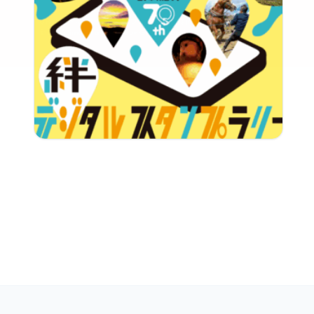
QRコードは(株)デンソーウェーブの登録商標です
© 2026 Smapeta powerd by GreenSnap, Inc.