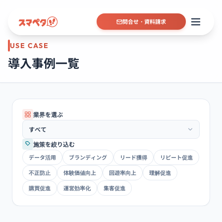
問合せ・資料請求
USE CASE
導入事例一覧
業界を選ぶ
施策を絞り込む
データ活用
ブランディング
リード獲得
リピート促進
不正防止
体験価値向上
回遊率向上
理解促進
購買促進
運営効率化
集客促進