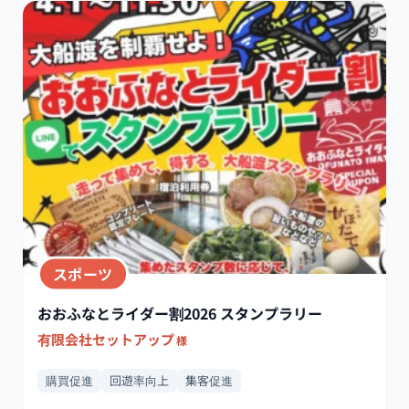
スポーツ
おおふなとライダー割2026 スタンプラリー
有限会社セットアップ
様
購買促進
回遊率向上
集客促進