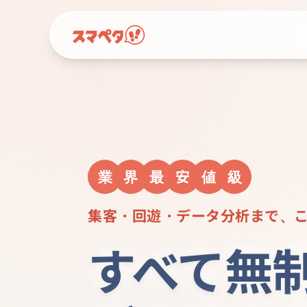
業
界
最
安
値
級
集客・回遊・データ分析まで、
すべて無