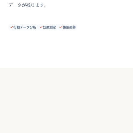
データが残ります。
行動データ分析
効果測定
施策改善