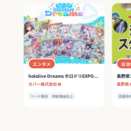
エンタメ
自治
hololive Dreams ホロドリEXPOミッション
カバー株式会社
長野県
様
リード獲得
体験価値向上
回遊率