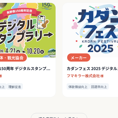
体・観光協会
メーカー
長野県150周年 デジタルスタンプラリー
フマキラー株式会社
様
様
向上
理解促進
体験価値向上
回遊率向上