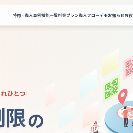
特徴
導入事例
機能一覧
料金プラン
導入フロー
デモ
お知らせ
お役
これひとつ
制限
の