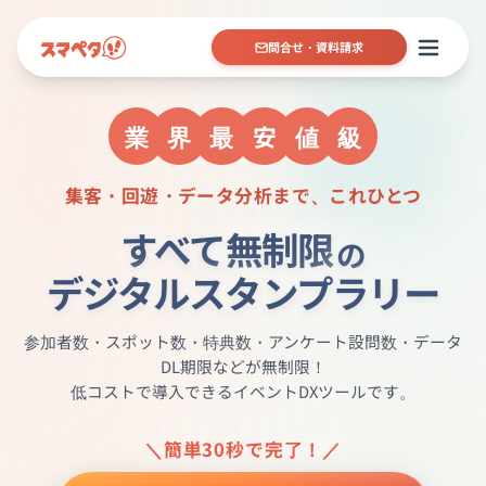
問合せ・資料請求
業
界
最
安
値
級
集客・回遊・データ分析まで、これひとつ
すべて無制限
の
デジタルスタンプラリー
参加者数・スポット数・特典数・アンケート設問数・データ
DL期限などが無制限！
低コストで導入できるイベントDXツールです。
＼簡単30秒で完了！／