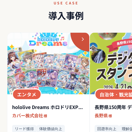
USE CASE
導入事例
エンタメ
自治体・観光
hololive Dreams ホロドリEXPOミッション
カバー株式会社
長野県
様
様
リード獲得
体験価値向上
回遊率向上
理解