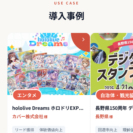
USE CASE
導入事例
エンタメ
自治体・観光
hololive Dreams ホロドリEXPOミッション
カバー株式会社
長野県
様
様
リード獲得
体験価値向上
回遊率向上
理解