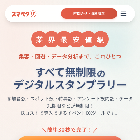
問合せ・資料請求
業
界
最
安
値
級
集客・回遊・データ分析まで、これひとつ
すべて無制限
の
デジタルスタンプラリー
参加者数・スポット数・特典数・アンケート設問数・データ
DL期限などが無制限！
低コストで導入できるイベントDXツールです。
＼簡単30秒で完了！／